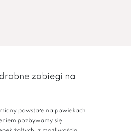
robne zabiegi na
miany powstałe na powiekach
zeniem pozbywamy się
pek żółtych, z możliwością