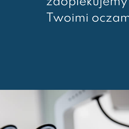
zaopiekujemy 
Twoimi oczam