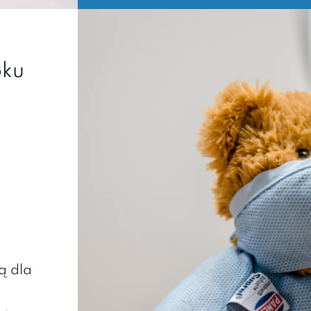
oku
ą dla