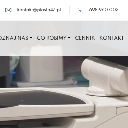
kontakt@piasta47.pl
698 960 003
OZNAJ NAS
CO ROBIMY
CENNIK
KONTAKT