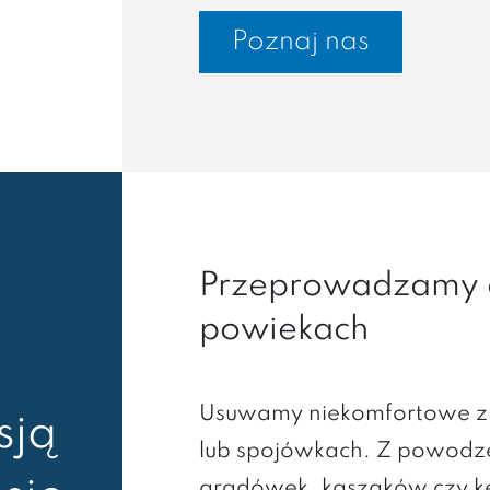
Poznaj nas
Przeprowadzamy d
powiekach
Usuwamy niekomfortowe z
sją
lub spojówkach. Z powod
gradówek, kaszaków czy kę