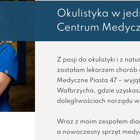
Okulistyka w je
Centrum Medycz
Z pasji do okulistyki i z na
zostałam lekarzem chorób
Medyczne Piasta 47 – wyją
Wałbrzycha, gdzie uzyska
dolegliwościach narządu w
Wraz z moim zespołem diag
a nowoczesny sprzęt med