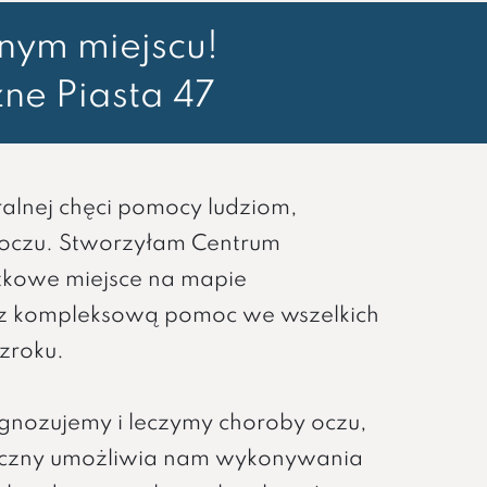
dnym miejscu!
ne Piasta 47
turalnej chęci pomocy ludziom,
 oczu. Stworzyłam Centrum
tkowe miejsce na mapie
sz kompleksową pomoc we wszelkich
zroku.
nozujemy i leczymy choroby oczu,
yczny umożliwia nam wykonywania