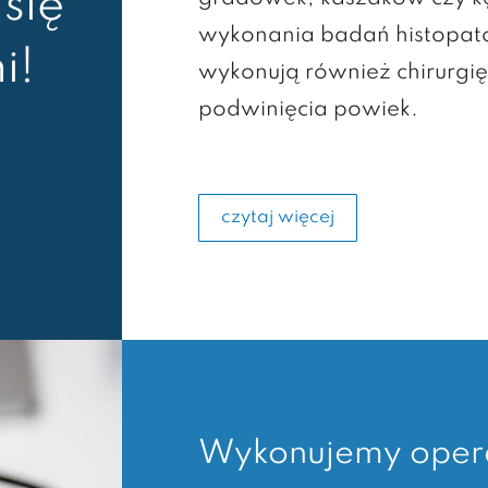
się
wykonania badań histopatol
i!
wykonują również chirurgię
podwinięcia powiek.
czytaj więcej
Wykonujemy oper